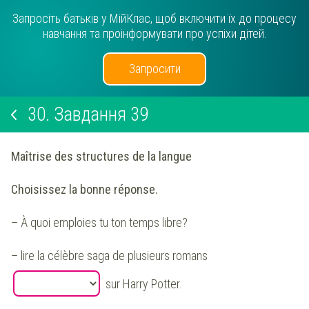
Запросіть батьків у МійКлас, щоб включити їх до процесу
навчання та проінформувати про успіхи дітей.
Запросити
30.
Завдання 39
Maîtrise des structures de la langue
Choisissez la bonne réponse.
– À quoi emploies tu ton temps libre?
– lire la célèbre saga de plusieurs romans
sur Harry Potter.