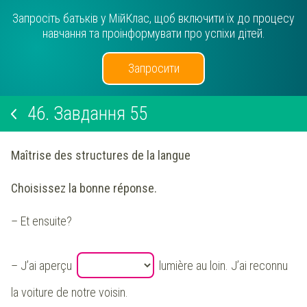
Запросіть батьків у МійКлас, щоб включити їх до процесу
навчання та проінформувати про успіхи дітей.
Запросити
46.
Завдання 55
Maîtrise des structures de la langue
Choisissez la bonne réponse.
– Et ensuite?
– J’ai aperçu
lumière au loin. J’ai reconnu
la voiture de notre voisin.