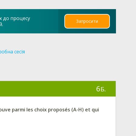
х до процесу
Запросити
й.
обна сесія
6
Б.
ouve parmi les choix proposés (A-H) et qui