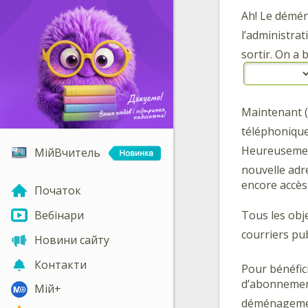
Ah! Le déména
l’administrat
sortir. On a 
Maintenant 
téléphonique,
Heureusement
МійВчитель
nouvelle adre
encore accès
Початок
Tous les obj
Вебінари
courriers pub
Новини сайту
Контакти
Pour bénéfici
d’abonnement
Мій+
déménagemen