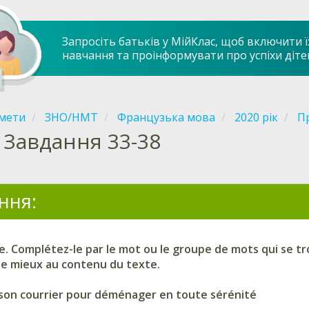
Запросіть батьків у МійКлас, щоб включити ї
навчання та проінформувати про успіхи діте
мети
ЗНО/НМТ
Французька мова
2020 рік
Пр
Завдання 33-38
ння:
te. Complétez-le par le mot ou le groupe de mots qui se tr
le mieux au contenu du texte.
e son courrier pour déménager en toute sérénité