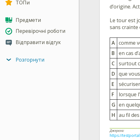
ТОПи
d’origine. Ac
Предмети
Le tour est j
sans crainte 
Перевірочні роботи
Відправити відгук
A
comme vo
B
en cas d
Розгорнути
C
surtout 
D
que vous
E
sécurise
F
lorsque l
G
en quelq
H
au fil de
Джерела:
https://testporta