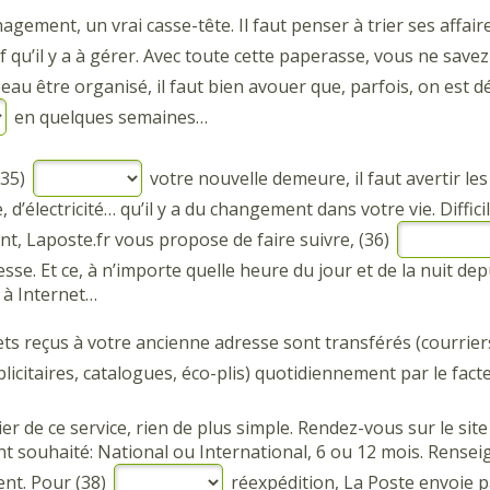
gement, un vrai casse-tête. Il faut penser à trier ses affair
if qu’il y a à gérer. Avec toute cette paperasse, vous ne sa
beau être organisé, il faut bien avouer que, parfois, on est 
en quelques semaines…
(35)
votre nouvelle demeure, il faut avertir le
 d’électricité… qu’il y a du changement dans votre vie. Diffic
, Laposte.fr vous propose de faire suivre, (36)
sse. Et ce, à n’importe quelle heure du jour et de la nuit de
 à Internet…
ets reçus à votre ancienne adresse sont transférés (courrier
licitaires, catalogues, éco-plis) quotidiennement par le fact
er de ce service, rien de plus simple. Rendez-vous sur le site
 souhaité: National ou International, 6 ou 12 mois. Rensei
t. Pour (38)
réexpédition, La Poste envoie pa