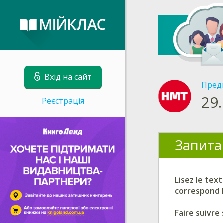
Вхід на сайт
Пред
29.
Реєстрація
Запита
Lisez le tex
correspond 
Faire suivr