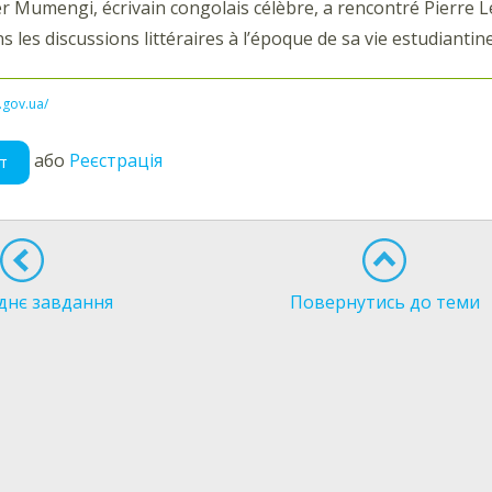
er Mumengi, écrivain congolais célèbre, a rencontré Pierre L
 les discussions littéraires à l’époque de sa vie estudiantine
l.gov.ua/
або
Реєстрація
т
днє завдання
Повернутись до теми