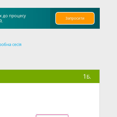
х до процесу
Запросити
й.
обна сесія
1
Б.