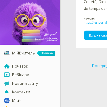
Cet été, Didi
de temps dans
Джерела:
https://testporta
Вхід на сай
МійВчитель
Попере
Початок
Вебінари
Новини сайту
Контакти
Мій+