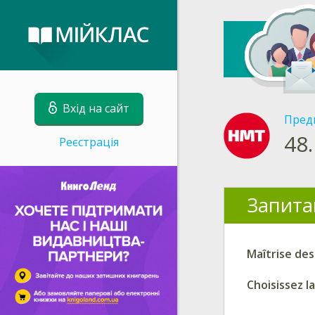
Вхід на сайт
Пред
48.
Реєстрація
Запита
Maîtrise des
Choisissez l