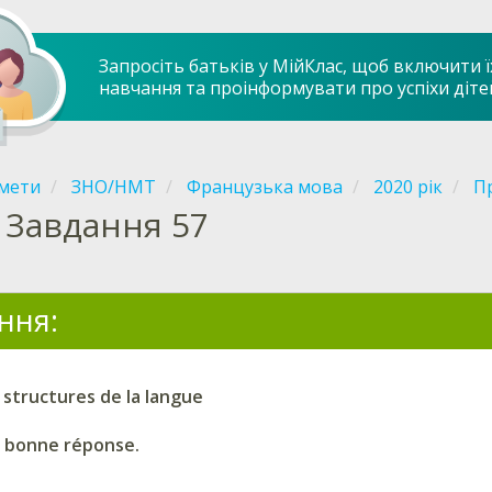
Запросіть батьків у МійКлас, щоб включити ї
навчання та проінформувати про успіхи діте
мети
ЗНО/НМТ
Французька мова
2020 рік
Пр
Завдання 57
ння:
 structures de la langue
a bonne réponse.