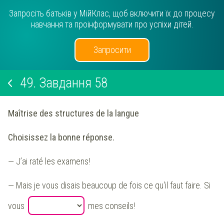
Запросіть батьків у МійКлас, щоб включити їх до процесу
навчання та проінформувати про успіхи дітей.
Запросити
49.
Завдання 58
Maîtrise des structures de la langue
Choisissez la bonne réponse.
— J’ai raté les examens!
— Mais je vous disais beaucoup de fois ce qu'il faut faire. Si
vous
mes conseils!