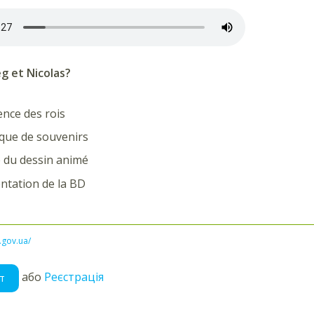
g et Nicolas?
ence des rois
ique de souvenirs
 du dessin animé
entation de la BD
l.gov.ua/
або
Реєстрація
т