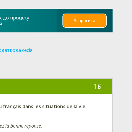
х до процесу
Запросити
й.
даткова сесія
1
Б.
français dans les situations de la vie
sez la
bonne réponse.