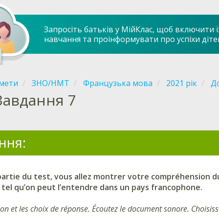
Запросіть батьків у МійКлас, щоб включити ї
навчання та проінформувати про успіхи діте
мети
ЗНО/НМТ
Французька мова
2021 рік
До
Завдання 7
ння:
artie du test, vous allez montrer votre compréhension du 
 tel qu’on peut l’entendre dans un pays francophone.
ion et les choix de réponse. Écoutez le document sonore. Choisis