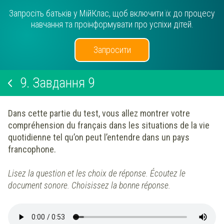
Запросіть батьків у МійКлас, щоб включити їх до процесу
навчання та проінформувати про успіхи дітей.
Запросити
9.
Завдання 9
Dans cette partie du test, vous allez montrer votre
compréhension du français dans les situations de la vie
quotidienne tel qu’on peut l’entendre dans un pays
francophone.
Lisez la question et les choix de réponse. Écoutez le
document sonore. Choisissez la
bonne réponse.