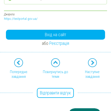
Джерела:
https://testportal.gov.ua/
Вхід на сайт
або
Реєстрація
Попереднє
Повернутись до
Наступне
завдання
теми
завдання
Відправити відгук