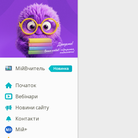
МійВчитель
Початок
Вебінари
Новини сайту
Контакти
Мій+