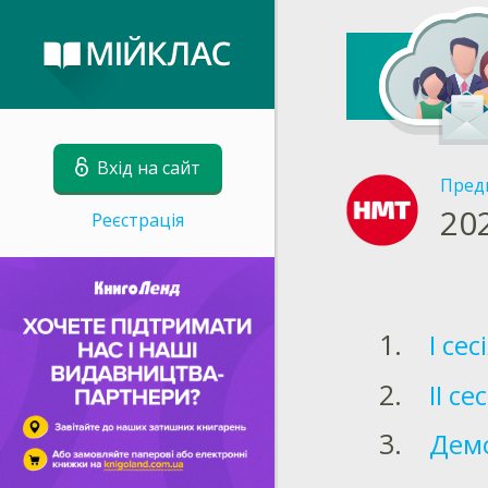
Вхід на сайт
Пред
20
Реєстрація
І сес
ІІ сес
Дем