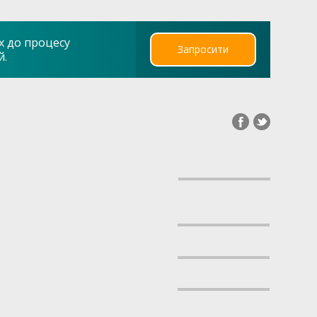
х до процесу
Запросити
й.