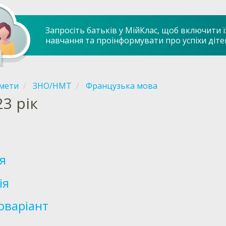
Запросіть батьків у МійКлас, щоб включити ї
навчання та проінформувати про успіхи діте
мети
ЗНО/НМТ
Французька мова
23 рік
ія
ія
оваріант