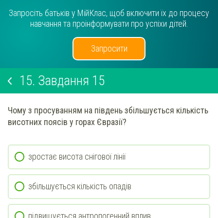
Запросіть батьків у МійКлас, щоб включити їх до процесу
навчання та проінформувати про успіхи дітей.
Запросити
15.
Завдання 15
Чому з просуванням на південь збільшується кількість
висотних поясів у горах Євразії?
зростає висота снігової лінії
збільшується кількість опадів
підвищується антропогенний вплив