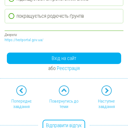
покращується родючість ґрунтів
Джерела:
https://testportal.gov.ua/
Вхід на сайт
або
Реєстрація
Попереднє
Повернутись до
Наступне
завдання
теми
завдання
Відправити відгук