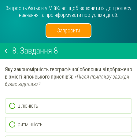
Запросіть батьків у МійКлас, щоб включити їх до процесу
навчання та проінформувати про успіхи дітей.
Запросити
8.
Завдання 8
Яку закономірність географічної оболонки відображено
в змісті японського прислів’я:
«Після припливу завжди
буває відплив»?
цілісність
ритмічність