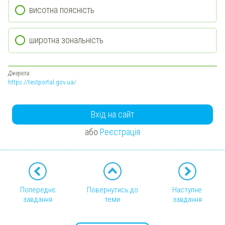
висотна поясність
широтна зональність
Джерела:
https://testportal.gov.ua/
Вхід на сайт
або
Реєстрація
Попереднє
Повернутись до
Наступне
завдання
теми
завдання