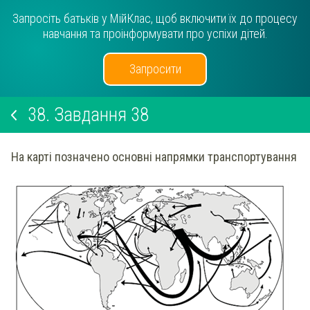
Запросіть батьків у МійКлас, щоб включити їх до процесу
навчання та проінформувати про успіхи дітей.
Запросити
38.
Завдання 38
На карті позначено основні напрямки транспортування