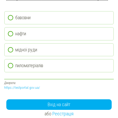
бавовни
нафти
мідної руди
пиломатеріалів
Джерела:
https://testportal.gov.ua/
Вхід на сайт
або
Реєстрація