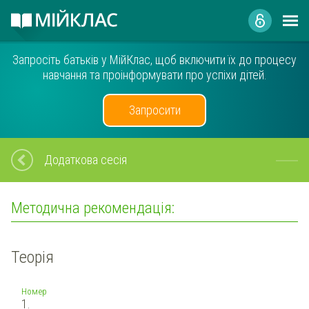
Запросіть батьків у МійКлас, щоб включити їх до процесу
навчання та проінформувати про успіхи дітей.
Запросити
Додаткова сесія
Методична рекомендація:
Теорія
Номер
1.