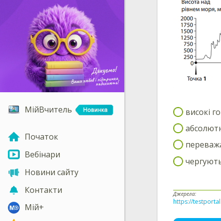
МійВчитель
високі го
абсолютн
Початок
переважа
Вебінари
чергують
Новини сайту
Контакти
Джерела:
https://testporta
Мій+