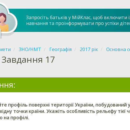
Запросіть батьків у МійКлас, щоб включити ї
навчання та проінформувати про успіхи діте
мети
ЗНО/НМТ
Географія
2017 рік
Основна с
Завдання 17
ння:
те профіль поверхні території України, побудований уз
східну точки країни. Укажіть особливість рельєфу тієї 
 на профілі.