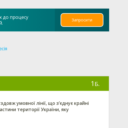
х до процесу
Запросити
й.
есія
1
Б.
довж умовної лінії, що з’єднує крайні
частини території України, яку