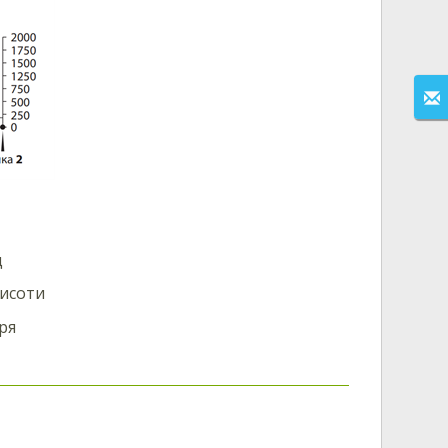
д
висоти
ря