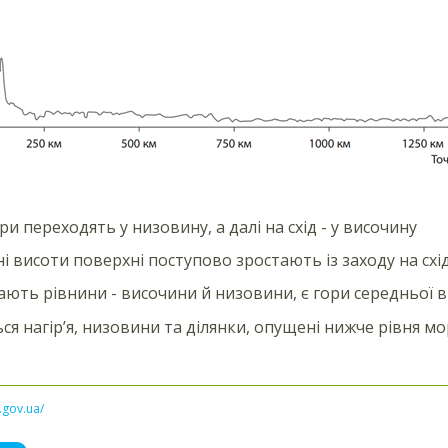
ри переходять у низовину, а далі на схід - у височину
і висоти поверхні поступово зростають із заходу на схі
ють рівнини - височини й низовини, є гори середньої 
ся нагір’я, низовини та ділянки, опущені нижче рівня мо
l.gov.ua/