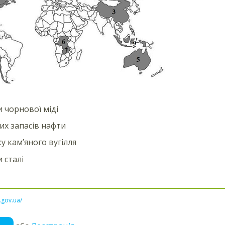
 чорнової міді
их запасів нафти
у кам’яного вугілля
 сталі
l.gov.ua/