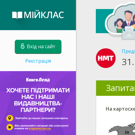
Вхід на сайт
Пред
31.
Реєстрація
Запита
На картосхе