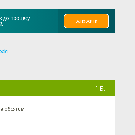
х до процесу
Запросити
й.
есія
1
Б.
за обсягом