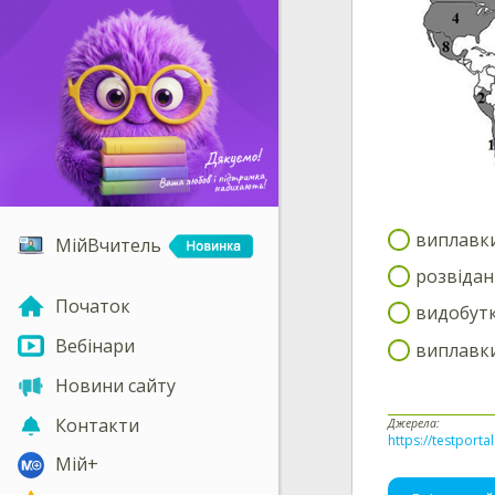
виплавки
МійВчитель
розвідан
Початок
видобутк
Вебінари
виплавки
Новини сайту
Контакти
Джерела:
https://testporta
Мій+