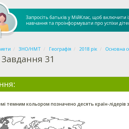
Запросіть батьків у МійКлас, щоб включити ї
навчання та проінформувати про успіхи діте
мети
ЗНО/НМТ
Географія
2018 рік
Основна с
Завдання 31
ння:
мі темним кольором позначено десять країн-лідерів 