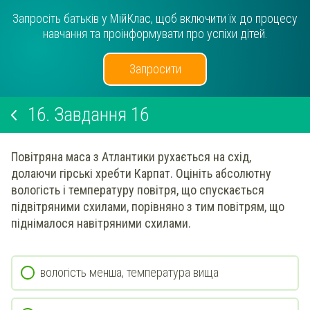
Запросіть батьків у МійКлас, щоб включити їх до процесу
навчання та проінформувати про успіхи дітей.
Запросити
16.
Завдання 16
Повітряна маса з Атлантики рухається на схід,
долаючи гірські хребти Карпат. Оцініть абсолютну
вологість і температуру повітря, що спускається
підвітряними схилами, порівняно з тим повітрям, що
піднімалося навітряними схилами.
вологість менша, температура вища