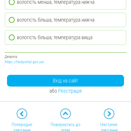
вологість менша, температура нижча
вологість більша, температура нижча
вологість більша, температура вища
Джерела:
https://testportal.gov.ua/
Вхід на сайт
або
Реєстрація
Попереднє
Повернутись до
Наступне
завдання
теми
завдання