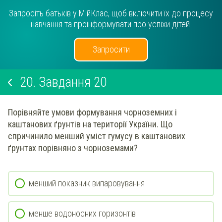
Запросіть батьків у МійКлас, щоб включити їх до процесу
навчання та проінформувати про успіхи дітей.
Запросити
20.
Завдання 20
Порівняйте умови формування чорноземних і
каштанових ґрунтів на території України. Що
спричинило менший уміст гумусу в каштанових
ґрунтах порівняно з чорноземами?
менший показник випаровування
менше водоносних горизонтів