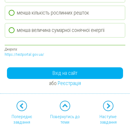
менша кількість рослинних решток
менша величина сумарної сонячної енергії
Джерела:
https://testportal.gov.ua/
Вхід на сайт
або
Реєстрація
Попереднє
Повернутись до
Наступне
завдання
теми
завдання