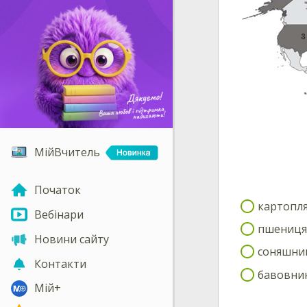
МійВчитель
Початок
картопл
Вебінари
пшениця
Новини сайту
соняшни
Контакти
бавовни
Мій+