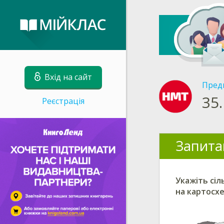
Вхід на сайт
Пред
35.
Реєстрація
Запита
Укажіть сі
на картосхе