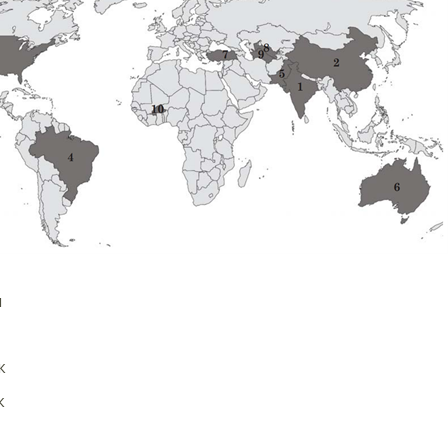
я
к
к