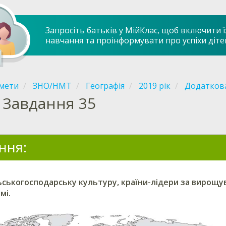
Запросіть батьків у МійКлас, щоб включити ї
навчання та проінформувати про успіхи діте
мети
ЗНО/НМТ
Географія
2019 рік
Додаткова
Завдання 35
ння:
льськогосподарську культуру, країни-лідери за вирощ
мі.