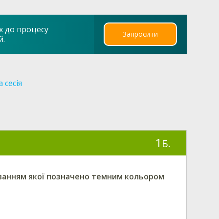
х до процесу
Запросити
й.
 сесія
1
Б.
уванням якої позначено темним кольором