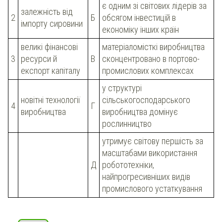
є одним зі світових лідерів за
залежність від
2
Б
обсягом інвестицій в
імпорту сировини
економіку інших країн
великі фінансові
матеріаломісткі виробництва
3
ресурси й
В
сконцентровано в портово-
експорт капіталу
промислових комплексах
у структурі
новітні технології
сільськогосподарського
4
Г
виробництва
виробництва домінує
рослинництво
утримує світову першість за
масштабами використання
Д
робототехніки,
найпрогресивніших видів
промислового устаткування