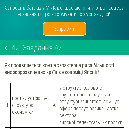
Запросіть батьків у МійКлас, щоб включити їх до процесу
навчання та проінформувати про успіхи дітей.
Запросити
42.
Завдання 42
Як проявляється кожна характерна риса більшості
високорозвинених країн в економіці Японії?
у структурі валового
внутрішнього продукту й
постіндустріальна
структурі зайнятості домінує
1
структура
А
сфера послуг, велика частка
економіки
сектора
високоінтелектуальних послуг