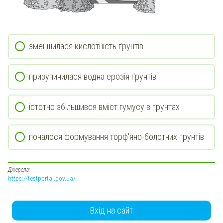
зменшилася кислотність ґрунтів
призупинилася водна ерозія ґрунтів
істотно збільшився вміст гумусу в ґрунтах
почалося формування торф'яно-болотних ґрунтів
Джерела:
https://testportal.gov.ua/
Вхід на сайт