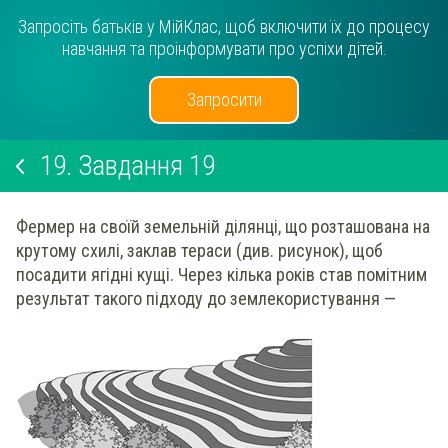
Запросіть батьків у МійКлас, щоб включити їх до процесу
навчання та проінформувати про успіхи дітей.
Запросити
19.
Завдання 19
Фермер на своїй земельній ділянці, що розташована на
крутому схилі, заклав тераси (див. рисунок), щоб
посадити ягідні кущі. Через кілька років став помітним
результат такого підходу до землекористування —