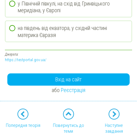
у Північній півкулі, на схід від Гринвіцького
меридіана, у Європі
на південь від екватора, у східній частині
материка Євразія
Джерела:
https://testportal.gov.ua/
Вхід на сайт
або
Реєстрація
Попередня теорія
Повернутись до
Наступне
теми
завдання