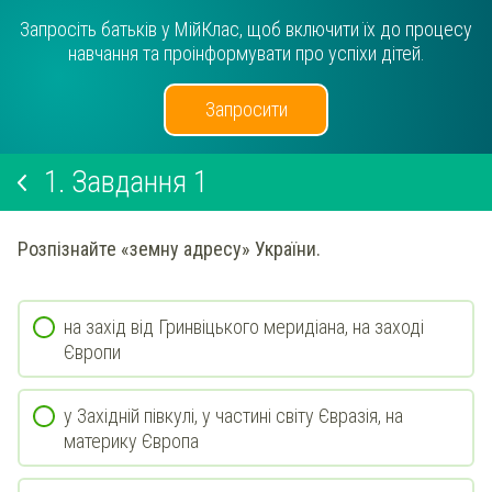
Запросіть батьків у МійКлас, щоб включити їх до процесу
навчання та проінформувати про успіхи дітей.
Запросити
1.
Завдання 1
Розпізнайте «земну адресу» України.
на захід від Гринвіцького меридіана, на заході
Європи
у Західній півкулі, у частині світу Євразія, на
материку Європа