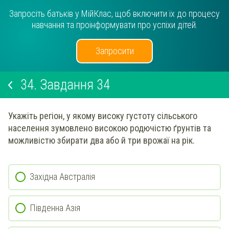
Запросіть батьків у МійКлас, щоб включити їх до процесу
навчання та проінформувати про успіхи дітей.
Запросити
34.
Завдання 34
Укажіть регіон, у якому високу густоту сільського
населення зумовлено високою родючістю ґрунтів та
можливістю збирати два або й три врожаї на рік.
Західна Австралія
Південна Азія