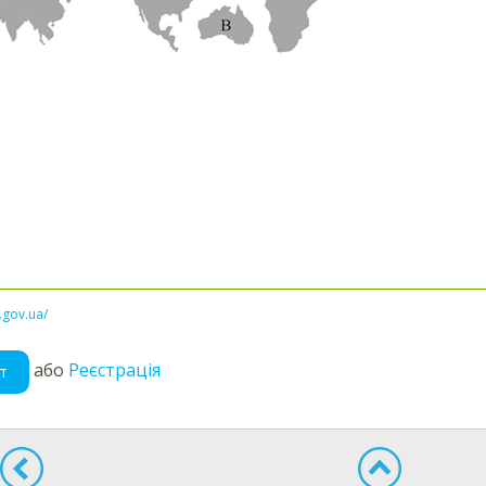
l.gov.ua/
або
Реєстрація
т