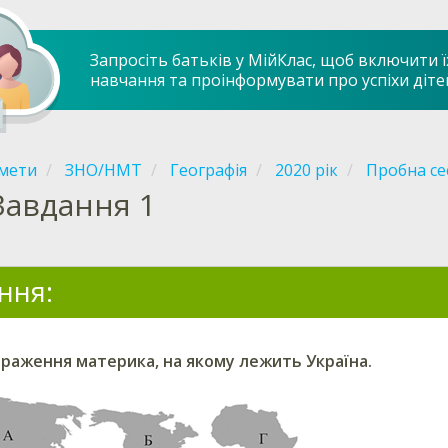
Запросіть батьків у МійКлас, щоб включити ї
навчання та проінформувати про успіхи діте
мети
ЗНО/НМТ
Географія
2020 рік
Пробна се
Завдання 1
ння:
браження материка, на якому лежить Україна.