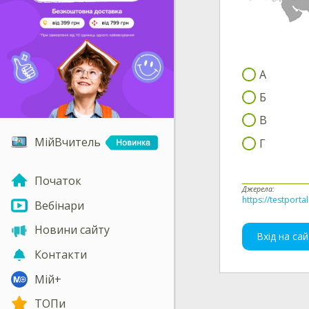
А
Б
В
МійВчитель
Г
Початок
Джерела:
https://testporta
Вебінари
Новини сайту
Вхід на сай
Контакти
Мій+
ТОПи