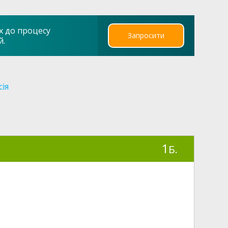
х до процесу
Запросити
й.
сія
1
Б.