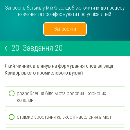
Запросіть батьків у МійКлас, щоб включити їх до процесу
навчання та проінформувати про успіхи дітей.
Запросити
20.
Завдання 20
Який чинник вплинув на формування спеціалізації
Криворізького промислового вузла?
розроблення біля міста родовищ корисних
копалин
стрімке зростання кількості населення в місті