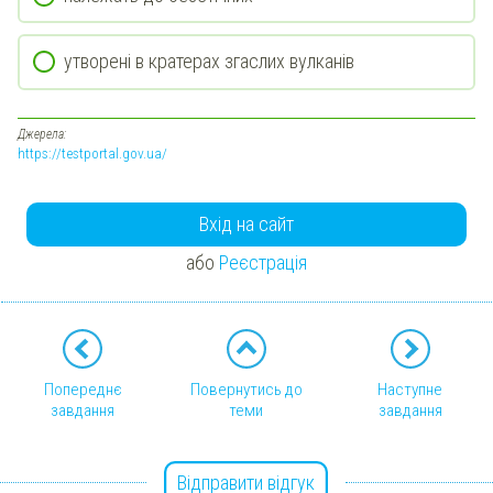
утворені в кратерах згаслих вулканів
Джерела:
https://testportal.gov.ua/
Вхід на сайт
або
Реєстрація
Попереднє
Повернутись до
Наступне
завдання
теми
завдання
Відправити відгук