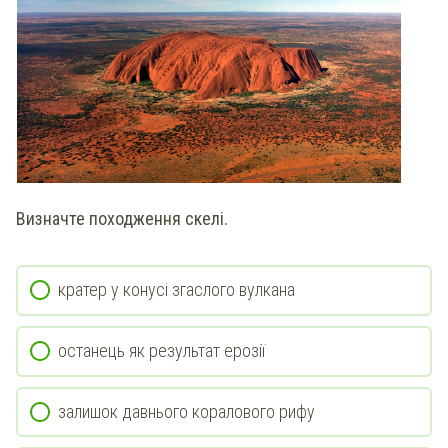
Визначте походження скелі.
кратер у конусі згаслого вулкана
останець як результат ерозії
залишок давнього коралового рифу