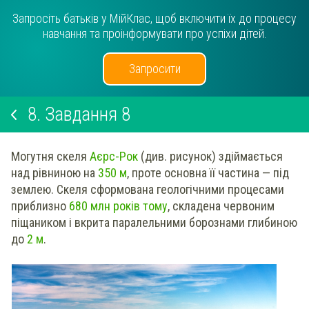
Запросіть батьків у МійКлас, щоб включити їх до процесу
навчання та проінформувати про успіхи дітей.
Запросити
8.
Завдання 8
Могутня скеля
Аєрс-Рок
(див. рисунок) здіймається
над рівниною на
350 м
, проте основна її частина — під
землею. Скеля сформована геологічними процесами
приблизно
680 млн років тому
, складена червоним
піщаником і вкрита паралельними борознами глибиною
до
2 м
.