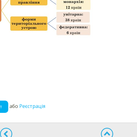
або
Реєстрація
т