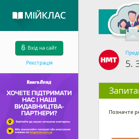
Вхід на сайт
Пред
5.
Реєстрація
Запита
Позначте ре