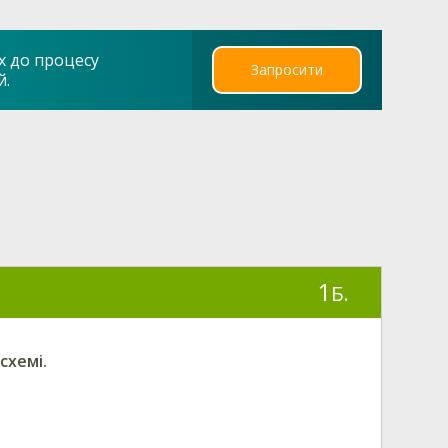
х до процесу
Запросити
й.
1
Б.
схемі.