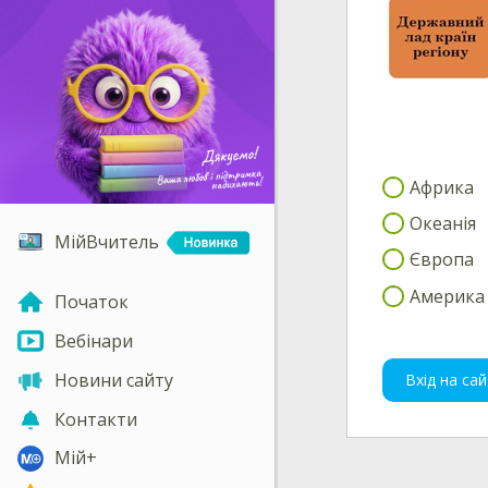
Африка
Океанія
МійВчитель
Європа
Америка
Початок
Вебінари
Новини сайту
Вхід на сай
Контакти
Мій+