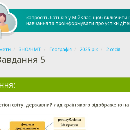
Запросіть батьків у МійКлас, щоб включити ї
навчання та проінформувати про успіхи діте
мети
ЗНО/НМТ
Географія
2025 рік
2 сесія
Завдання 5
ння:
гіон світу, державний лад країн якого відображено на 