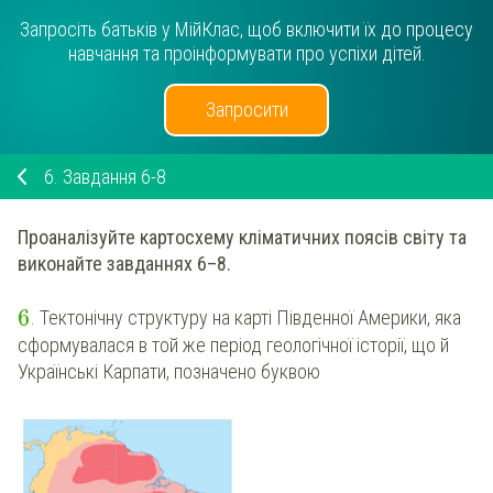
Запросіть батьків у МійКлас, щоб включити їх до процесу
навчання та проінформувати про успіхи дітей.
Запросити
6.
Завдання 6-8
Проаналізуйте картосхему кліматичних поясів світу та
виконайте завданнях 6–8.
6
. Тектонічну структуру на карті Південної Америки, яка
сформувалася в той же період геологічної історії, що й
Українські Карпати, позначено буквою