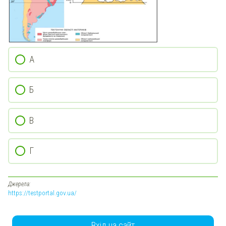
А
Б
В
Г
Джерела:
https://testportal.gov.ua/
Вхід на сайт