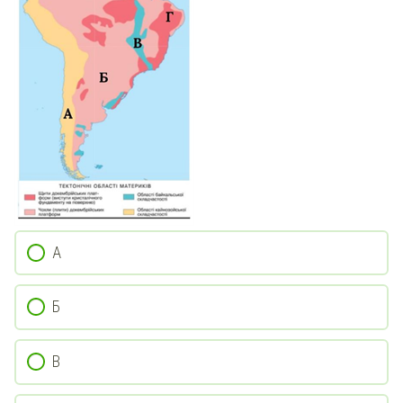
А
Б
В