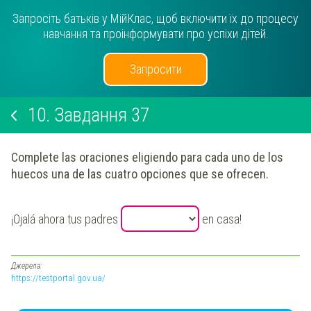
Запросіть батьків у МійКлас, щоб включити їх до процесу
навчання та проінформувати про успіхи дітей.
Запросити
10.
Завдання 37
Complete las oraciones eligiendo para cada uno de los
huecos una de las cuatro opciones que se ofrecen.
¡Ojalá ahora tus padres
en casa!
Джерела:
https://testportal.gov.ua/