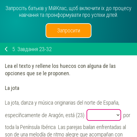
Запросіть батьків у МійКлас, щоб включити їх до процесу
навчання та проінформувати про успіхи дітей.
Запросити
5.
Завдання 23-32
Lea el texto y rellene los huecos con alguna de las
opciones que se le proponen.
La jota
La jota, danza y música originarias del norte de España,
especíñcamente de Aragón, está (23)
por
toda la Península Ibérica. Las parejas bailan enfrentadas al
son de una melodía de ritmo alegre que acompañan con