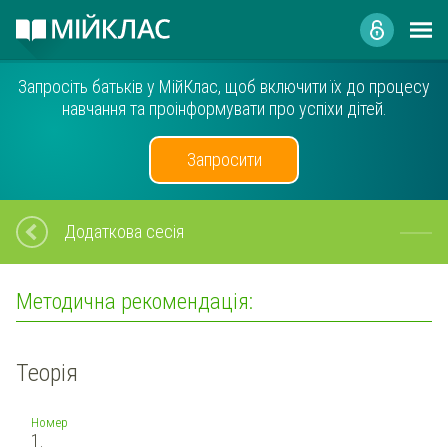
Запросіть батьків у МійКлас, щоб включити їх до процесу
навчання та проінформувати про успіхи дітей.
Запросити
Додаткова сесія
Методична рекомендація:
Теорія
Номер
1.