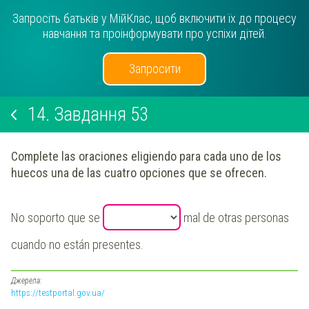
Запросіть батьків у МійКлас, щоб включити їх до процесу
навчання та проінформувати про успіхи дітей.
Запросити
14.
Завдання 53
Complete las oraciones eligiendo para cada uno de los
huecos una de las cuatro opciones que se ofrecen.
No soporto que se
mal de otras personas
cuando no están presentes.
Джерела:
https://testportal.gov.ua/