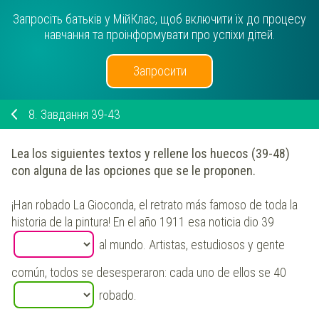
Запросіть батьків у МійКлас, щоб включити їх до процесу
навчання та проінформувати про успіхи дітей.
Запросити
8.
Завдання 39-43
Lea los siguientes textos y rellene los huecos (39-48)
con alguna de las opciones que se le proponen.
¡Han robado La Gioconda, el retrato más famoso de toda la
historia de la pintura! En el año 1911 esa noticia dio 39
al mundo. Artistas, estudiosos y gente
común, todos se desesperaron: cada uno de ellos se 40
robado.