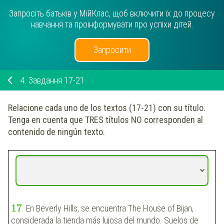
Запросіть батьків у МійКлас, щоб включити їх до процесу
навчання та проінформувати про успіхи дітей.
Запросити
4.
Завдання 17-21
Relacione cada uno de los textos (17-21) con su título.
Tenga en cuenta que TRES títulos NO corresponden al
contenido de ningún texto.
17
. En Beverly Hills, se encuentra The House of Bijan,
considerada la tienda más lujosa del mundo. Suelos de