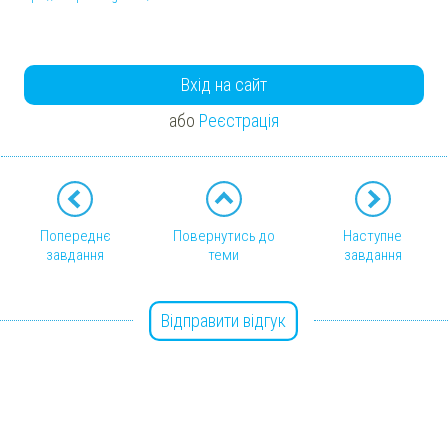
Вхід на сайт
або
Реєстрація
Попереднє
Повернутись до
Наступне
завдання
теми
завдання
Відправити відгук