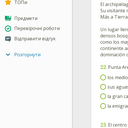
ТОПи
El archipiéla
Su visitante 
Más a Tierra,
Предмети
Перевірочні роботи
Un lugar llen
densos bosqu
Відправити відгук
como los may
continente a
dominación de
Розгорнути
22
. Punta Ar
los medi
sus aguas
la gran c
la emigra
23
. El centro