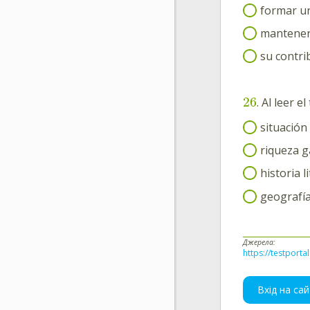
formar un
mantener 
su contrib
26
. Al leer 
situación
riqueza g
historia li
geografía
Джерела:
https://testporta
Вхід на сай