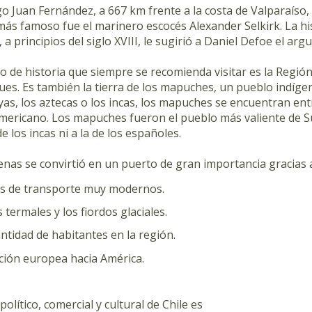
go Juan Fernández, a 667 km frente a la costa de Valparaíso, 
más famoso fue el marinero escocés Alexander Selkirk. La his
 a principios del siglo XVIII, le sugirió a Daniel Defoe el 
o de historia que siempre se recomienda visitar es la Región
es. Es también la tierra de los mapuches, un pueblo indíge
as, los aztecas o los incas, los mapuches se encuentran entr
mericano. Los mapuches fueron el pueblo más valiente de S
 los incas ni a la de los españoles.
enas se convirtió en un puerto de gran importancia gracias 
os de transporte muy modernos.
 termales y los fiordos glaciales.
antidad de habitantes en la región.
ción europea hacia América.
 político, comercial y cultural de Chile es