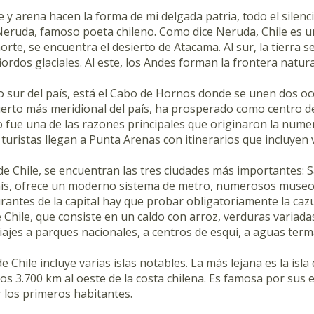
 y arena hacen la forma de mi delgada patria, todo el silencio
Neruda, famoso poeta chileno. Como dice Neruda, Chile es u
norte, se encuentra el desierto de Atacama. Al sur, la tierra 
iordos glaciales. Al este, los Andes forman la frontera natur
o sur del país, está el Cabo de Hornos donde se unen dos océ
uerto más meridional del país, ha prosperado como centro de
ro fue una de las razones principales que originaron la num
turistas llegan a Punta Arenas con itinerarios que incluyen vi
 de Chile, se encuentran las tres ciudades más importantes: S
país, ofrece un moderno sistema de metro, numerosos museos y
urantes de la capital hay que probar obligatoriamente la ca
 Chile, que consiste en un caldo con arroz, verduras variada
viajes a parques nacionales, a centros de esquí, a aguas term
 de Chile incluye varias islas notables. La más lejana es la is
nos 3.700 km al oeste de la costa chilena. Es famosa por sus
r los primeros habitantes.