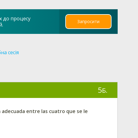
х до процесу
Запросити
й.
на сесія
5
Б.
n adecuada entre las cuatro que se le