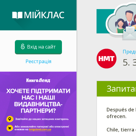
Вхід на сайт
Пред
5.
Реєстрація
Запита
Después de l
ofrecen.
Chile, tierr