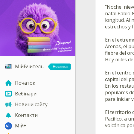
“Noche, nieve
natal Pablo 
longitud. Al 
estrechos y f
En el extrem
Arenas, el p
fiebre del o
Hoy miles de 
МійВчитель
En el centro
capital del 
Початок
En los resta
populares de
Вебінари
para iniciar 
Новини сайту
El territorio
Контакти
Pacífico, a u
volcánica po
Мій+