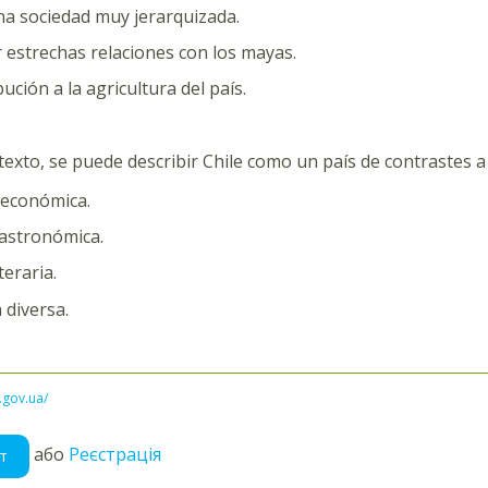
a sociedad muy jerarquizada.
estrechas relaciones con los mayas.
ución a la agricultura del país.
el texto, se puede describir Chile como un país de contrastes 
 económica.
astronómica.
teraria.
 diversa.
l.gov.ua/
або
Реєстрація
т