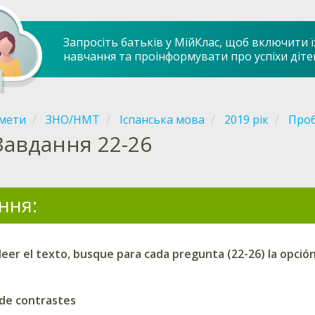
Запросіть батьків у МійКлас, щоб включити ї
навчання та проінформувати про успіхи діте
мети
ЗНО/НМТ
Іспанська мова
2019 рік
Проб
Завдання 22-26
ння:
eer el texto, busque para cada pregunta (22-26) la opció
a de contrastes