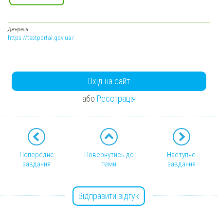
Джерела:
https://testportal.gov.ua/
Вхід на сайт
або
Реєстрація
Попереднє
Повернутись до
Наступне
завдання
теми
завдання
Відправити відгук