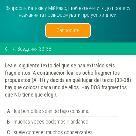
Запросіть батьків у МійКлас, щоб включити їх до процесу
навчання та проінформувати про успіхи дітей.
Запросити
7.
Завдання 33-38
Lea el siguiente texto del que se han extraído seis
fragmentos. A continuación lea los ocho fragmentos
propuestos (A—H) y decida en qué lugar del texto (33-38)
hay que colocar cada uno de ellos. Hay DOS fragmentos
que NO tiene que elegir.
A
tus bombillas sean de bajo consumo
B
muchas veces podemos ir andando
C
suele contener muchos conservantes