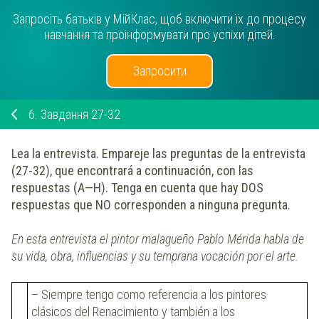
Запросіть батьків у МійКлас, щоб включити їх до процесу
навчання та проінформувати про успіхи дітей.
Запросити
6.
Завдання 27-32
Lea la entrevista. Empareje las preguntas de la entrevista
(27-32), que encontrará a continuación, con las
respuestas (A—H). Tenga en cuenta que hay DOS
respuestas que NO corresponden a ninguna pregunta.
En esta entrevista el pintor malagueño Pablo Mérida habla de
su vida, obra, influencias y su temprana vocación por el arte.
– Siempre tengo como referencia a los pintores
clásicos del Renacimiento y también a los