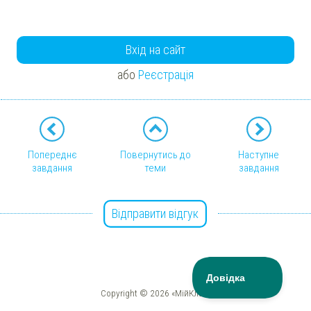
Вхід на сайт
або
Реєстрація
Попереднє
Повернутись до
Наступне
завдання
теми
завдання
Відправити відгук
Copyright © 2026 «МійКлас»