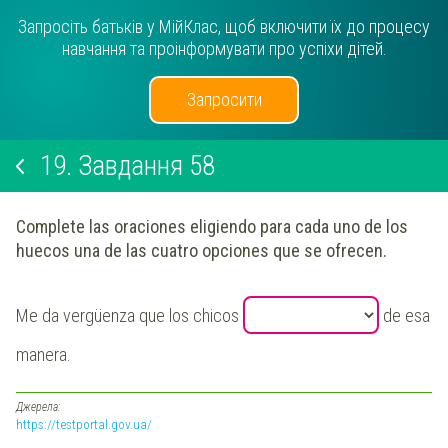
Запросіть батьків у МійКлас, щоб включити їх до процесу
навчання та проінформувати про успіхи дітей.
Запросити
19.
Завдання 58
Complete las oraciones eligiendo para cada uno de los
huecos una de las cuatro opciones que se ofrecen.
Me da vergüenza que los chicos
de esa
manera.
Джерела:
https://testportal.gov.ua/