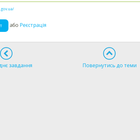
l.gov.ua/
або
Реєстрація
т
днє завдання
Повернутись до теми