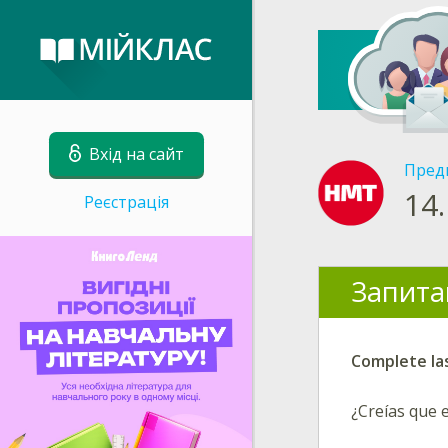
Вхід на сайт
Пред
14.
Реєстрація
Запита
Complete las
¿Creías que 