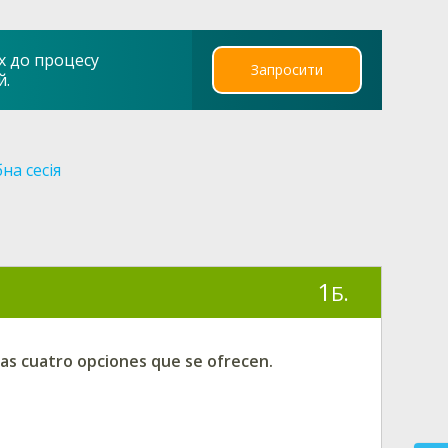
х до процесу
Запросити
й.
на сесія
1
Б.
las cuatro opciones que se ofrecen.