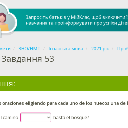
Запросіть батьків у МійКлас, щоб включити ї
навчання та проінформувати про успіхи діте
мети
ЗНО/НМТ
Іспанська мова
2021 рік
Проб
Завдання 53
ння:
 oraciones eligiendo para cada uno de los huecos una de 
el camino
hasta el bosque?