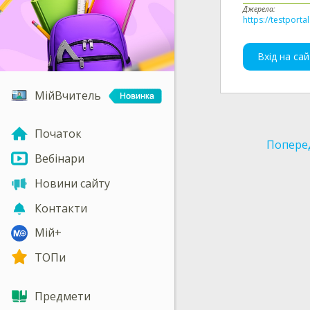
Джерела:
https://testporta
Вхід на сай
МійВчитель
Початок
Попере
Вебінари
Новини сайту
Контакти
Мій+
ТОПи
Предмети