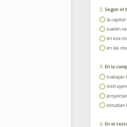
2
. Según el 
la capita
suelen ve
en esa zo
en las mo
3
. En la co
trabajan 
instruyen
proyectan
estudian 
4
. En el tex