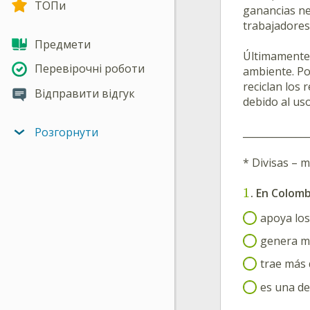
ТОПи
ganancias ne
trabajadores
Предмети
Últimamente 
Перевірочні роботи
ambiente. Po
reciclan los
Відправити відгук
debido al uso
_____________
Розгорнути
* Divisas – 
1
. En Colombi
apoya los
genera mu
trae más 
es una de