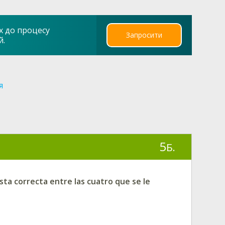
х до процесу
Запросити
й.
я
5
Б.
sta correcta entre las cuatro que se le