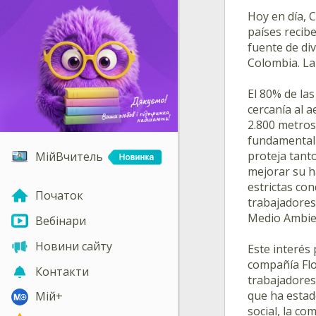
Hoy en día, 
países recib
fuente de div
Colombia. La
El 80% de la
cercanía al 
2.800 metros 
fundamentalm
proteja tant
МійВчитель
mejorar su ha
estrictas co
Початок
trabajadores
Medio Ambie
Вебінари
Новини сайту
Este interés 
compañía Flor
Контакти
trabajadores
que ha estad
Мій+
social, la c