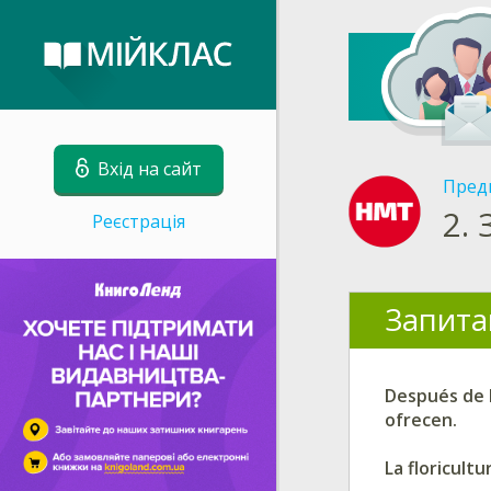
Вхід на сайт
Пред
2.
Реєстрація
Запита
Después de l
ofrecen.
La floricult