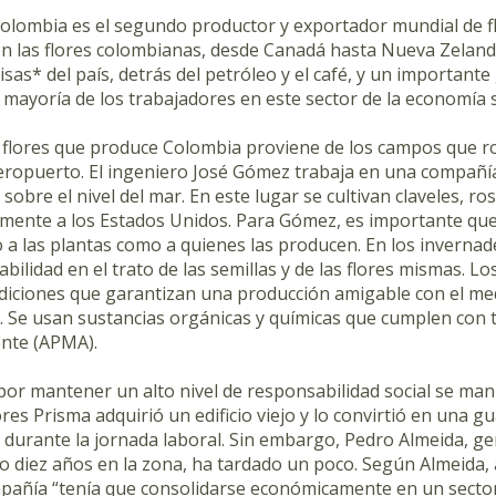
Colombia es el segundo productor y exportador mundial de 
en las flores colombianas, desde Canadá hasta Nueva Zelanda
isas* del país, detrás del petróleo y el café, y un importan
 mayoría de los trabajadores en este sector de la economía 
s flores que produce Colombia proviene de los campos que rod
aeropuerto. El ingeniero José Gómez trabaja en una compañía
sobre el nivel del mar. En este lugar se cultivan claveles, 
ente a los Estados Unidos. Para Gómez, es importante que
o a las plantas como a quienes las producen. En los inverna
bilidad en el trato de las semillas y de las flores mismas. 
ndiciones que garantizan una producción amigable con el me
. Se usan sustancias orgánicas y químicas que cumplen con to
nte (APMA).
por mantener un alto nivel de responsabilidad social se mani
es Prisma adquirió un edificio viejo y lo convirtió en una gua
 durante la jornada laboral. Sin embargo, Pedro Almeida, ge
o diez años en la zona, ha tardado un poco. Según Almeida
ompañía “tenía que consolidarse económicamente en un sector