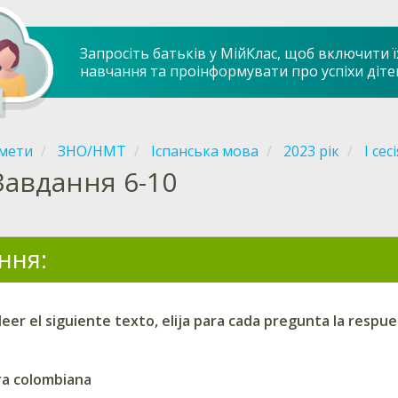
Запросіть батьків у МійКлас, щоб включити ї
навчання та проінформувати про успіхи діте
мети
ЗНО/НМТ
Іспанська мова
2023 рік
І сесі
Завдання 6-10
ння:
eer el siguiente texto, elija para cada pregunta la respue
ura colombiana