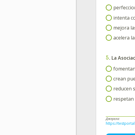
perfeccio
intenta c
mejora la
acelera l
5
. La Asoci
fomentan 
crean pue
reducen s
respetan 
Джерела:
https://testporta