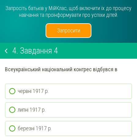
Запросіть батьків у МійКлас, щоб включити їх до процесу
навчання та проінформувати про успіхи дітей.
Запросити
4.
Завдання 4
Всеукраїнський національний конгрес відбувся в
червні 1917 р.
липні 1917 р.
березні 1917 р.