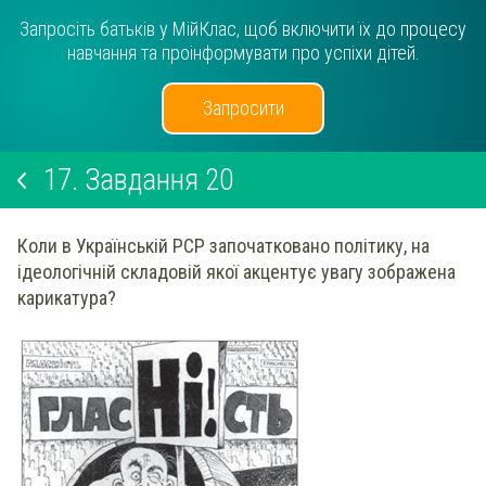
Запросіть батьків у МійКлас, щоб включити їх до процесу
навчання та проінформувати про успіхи дітей.
Запросити
17.
Завдання 20
Коли в Українській РСР започатковано політику, на
ідеологічній складовій якої акцентує увагу зображена
карикатура?