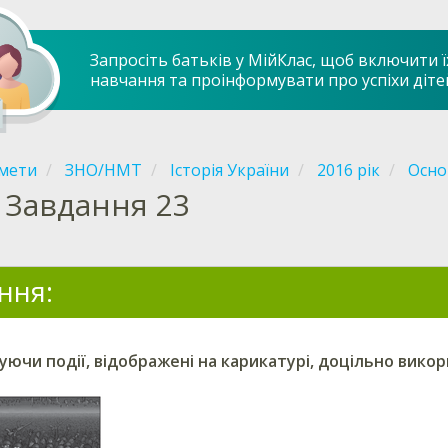
Запросіть батьків у МійКлас, щоб включити ї
навчання та проінформувати про успіхи діте
мети
ЗНО/НМТ
Історія України
2016 рік
Осно
Завдання 23
ння:
ючи події, відображені на карикатурі, доцільно вико