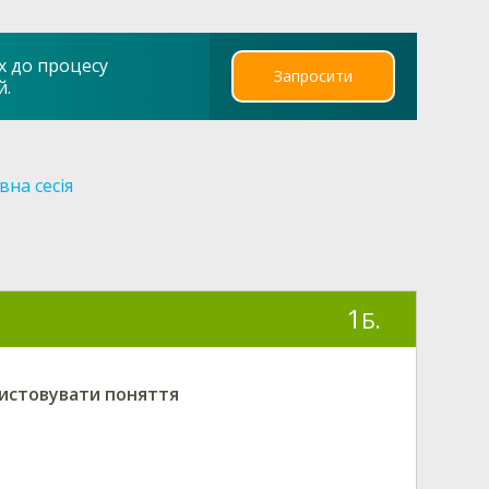
х до процесу
Запросити
й.
вна сесія
1
Б.
ристовувати поняття