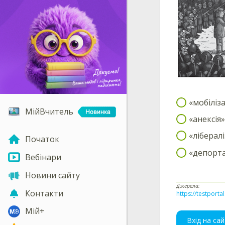
«мобіліза
МійВчитель
«анексія»
«лібералі
Початок
«депорта
Вебінари
Новини сайту
Джерела:
Контакти
https://testporta
Мій+
Вхід на сай