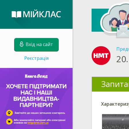
Вхід на сайт
Пред
20.
Реєстрація
Запита
Характеризу