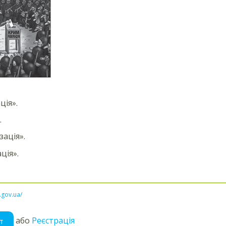
ція».
.
зація».
ція».
l.gov.ua/
або
Реєстрація
т