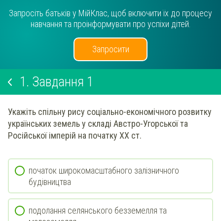
Запросіть батьків у МійКлас, щоб включити їх до процесу
навчання та проінформувати про успіхи дітей.
Запросити
1.
Завдання 1
Укажіть спільну рису соціально-економічного розвитку
українських земель у складі Австро-Угорської та
Російської імперій на початку ХХ ст.
початок широкомасштабного залізничного
будівництва
подолання селянського безземелля та