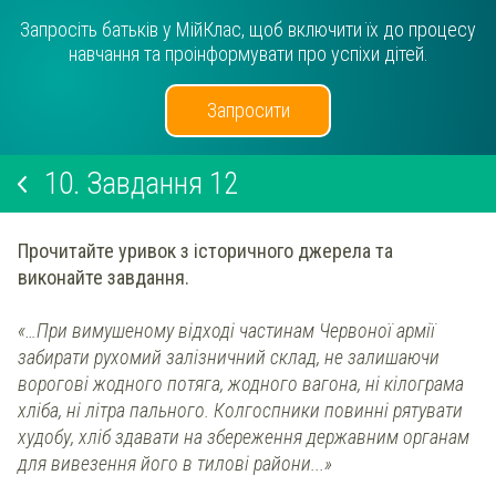
Запросіть батьків у МійКлас, щоб включити їх до процесу
навчання та проінформувати про успіхи дітей.
Запросити
10.
Завдання 12
Прочитайте уривок з історичного джерела та
виконайте завдання.
«…При вимушеному відході частинам Червоної армії
забирати рухомий залізничний склад, не залишаючи
ворогові жодного потяга, жодного вагона, ні кілограма
хліба, ні літра пального. Колгоспники повинні рятувати
худобу, хліб здавати на збереження державним органам
для вивезення його в тилові райони...»