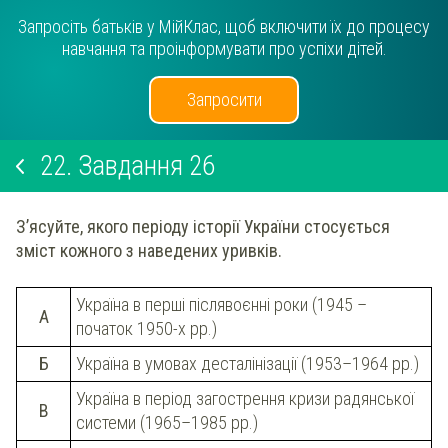
Запросіть батьків у МійКлас, щоб включити їх до процесу
навчання та проінформувати про успіхи дітей.
Запросити
22.
Завдання 26
З’ясуйте, якого періоду історії України стосується
зміст кожного з наведених уривків.
Україна в перші післявоєнні роки (1945 –
А
початок 1950-х рр.)
Б
Україна в умовах десталінізації (1953–1964 рр.)
Україна в період загострення кризи радянської
В
системи (1965–1985 рр.)