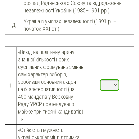
розпад Радянського Союзу та відродження
Г
незалежності України (1985–1991 рр.)
Україна в умовах незалежності (1991 р. –
Д
початок XXI ст.)
«Вихід на політичну арену
значної кількості нових
суспільних формувань змінив
сам характер виборів,
зробивши основний акцент
1
на їх альтернативності (на
450 мандатів у Верховну
Раду УРСР претендувало
майже три тисячі кандидатів)
…»
«Стійкість і мужність
української армії, підтримка