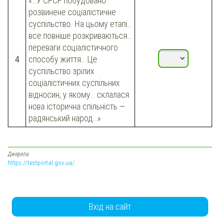
«…У СРСР побудовано
розвинене соціалістичне
суспільство. На цьому етапі…
все повніше розкриваються…
переваги соціалістичного
4
способу життя… Це
суспільство зрілих
соціалістичних суспільних
відносин, у якому… склалася
нова історична спільність —
радянський народ…»
Джерела:
https://testportal.gov.ua/
Вхід на сайт