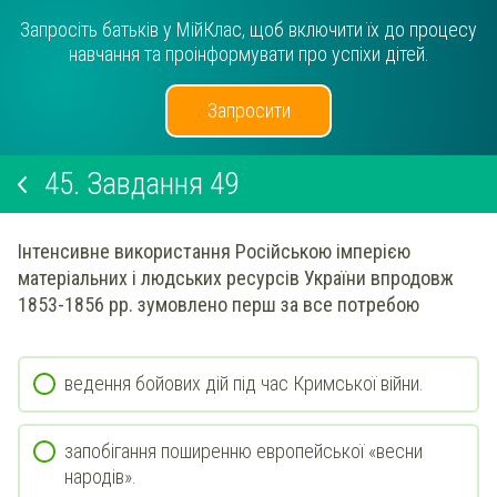
Запросіть батьків у МійКлас, щоб включити їх до процесу
навчання та проінформувати про успіхи дітей.
Запросити
45.
Завдання 49
Інтенсивне використання Російською імперією
матеріальних і людських ресурсів України впродовж
1853-1856 рр. зумовлено перш за все потребою
ведення бойових дій під час Кримської війни.
запобігання поширенню европейської «весни
народів».