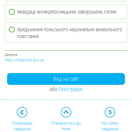
ліквідації антикріпосницьких заворушень селян.
придушення польського національно-визвольного
повстання.
Джерела:
https://testportal.gov.ua/
Вхід на сайт
або
Реєстрація
Попереднє
Повернутись до
Наступне
завдання
теми
завдання