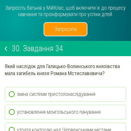
Запросіть батьків у МійКлас, щоб включити їх до процесу
навчання та проінформувати про успіхи дітей.
Запросити
30.
Завдання 34
Який наслідок для Галицько-Волинського князівства
мала загибель князя Романа Мстиславовича?
зміна системи престолонаслідування
установлення монгольського панування
утрата контролю над Червенськими містами