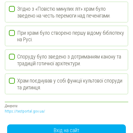
Згідно з «Повістю минулих літ» храм було
зведено на честь перемоги над печенігами.
При храмі було створено першу відому бібліотеку
на Русі.
Споруду було зведено з дотриманням канону та
традицій готичної архітектури.
Храм поєднував у собі функції культової споруди
та дитинця.
Джерела:
https://testportal.gov.ua/
Вхід на сайт