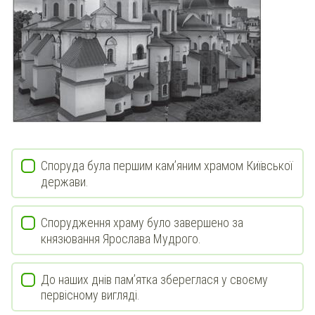
Споруда була першим кам’яним храмом Київської
держави.
Спорудження храму було завершено за
князювання Ярослава Мудрого.
До наших днів пам’ятка збереглася у своєму
первісному вигляді.