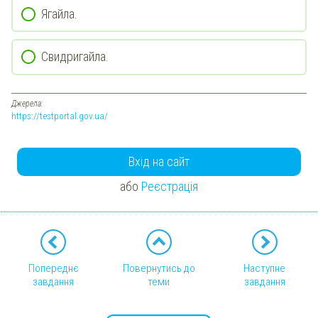
Ягайла.
Свидригайла.
Джерела:
https://testportal.gov.ua/
Вхід на сайт
або
Реєстрація
Попереднє
Повернутись до
Наступне
завдання
теми
завдання