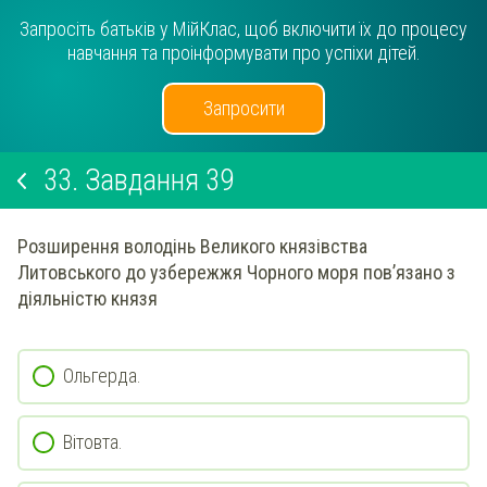
Запросіть батьків у МійКлас, щоб включити їх до процесу
навчання та проінформувати про успіхи дітей.
Запросити
33.
Завдання 39
Розширення володінь Великого князівства
Литовського до узбережжя Чорного моря пов’язано з
діяльністю князя
Ольгерда.
Вітовта.